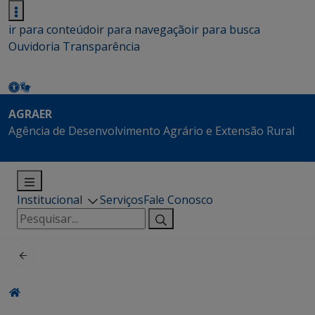
ir para conteúdo
ir para navegação
ir para busca
Ouvidoria
Transparência
AGRAER
Agência de Desenvolvimento Agrário e Extensão Rural
Institucional
Serviços
Fale Conosco
Pesquisar
por: