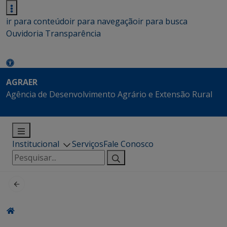
ir para conteúdo
ir para navegação
ir para busca
Ouvidoria
Transparência
AGRAER
Agência de Desenvolvimento Agrário e Extensão Rural
Institucional
Serviços
Fale Conosco
Pesquisar
por: