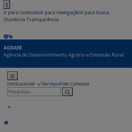
ir para conteúdo
ir para navegação
ir para busca
Ouvidoria
Transparência
AGRAER
Agência de Desenvolvimento Agrário e Extensão Rural
Institucional
Serviços
Fale Conosco
Pesquisar
por: