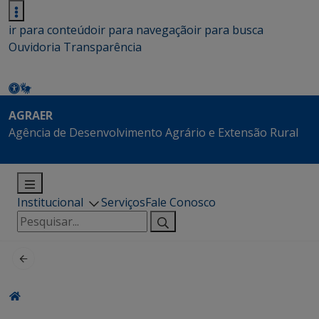
ir para conteúdo
ir para navegação
ir para busca
Ouvidoria
Transparência
AGRAER
Agência de Desenvolvimento Agrário e Extensão Rural
Institucional
Serviços
Fale Conosco
Pesquisar
por: