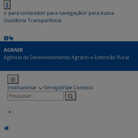
ir para conteúdo
ir para navegação
ir para busca
Ouvidoria
Transparência
AGRAER
Agência de Desenvolvimento Agrário e Extensão Rural
Institucional
Serviços
Fale Conosco
Pesquisar
por: