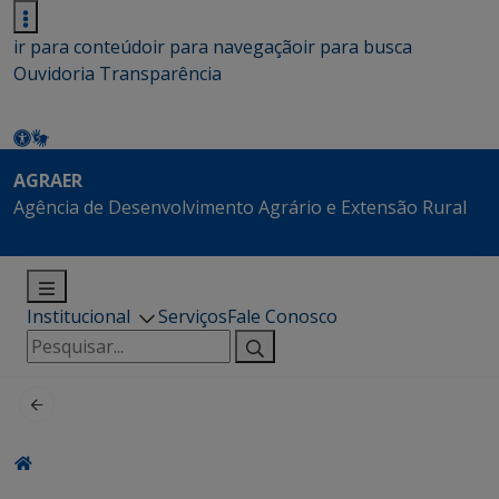
ir para conteúdo
ir para navegação
ir para busca
Ouvidoria
Transparência
AGRAER
Agência de Desenvolvimento Agrário e Extensão Rural
Institucional
Serviços
Fale Conosco
Pesquisar
por: