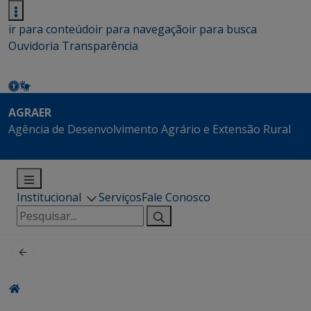
ir para conteúdo
ir para navegação
ir para busca
Ouvidoria
Transparência
AGRAER
Agência de Desenvolvimento Agrário e Extensão Rural
Institucional
Serviços
Fale Conosco
Pesquisar
por: