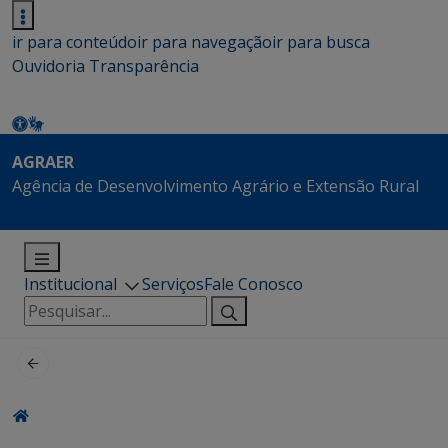
ir para conteúdo
ir para navegação
ir para busca
Ouvidoria
Transparência
AGRAER
Agência de Desenvolvimento Agrário e Extensão Rural
Institucional
Serviços
Fale Conosco
Pesquisar
por: