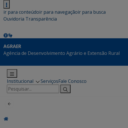
ir para conteúdo
ir para navegação
ir para busca
Ouvidoria
Transparência
AGRAER
Agência de Desenvolvimento Agrário e Extensão Rural
Institucional
Serviços
Fale Conosco
Pesquisar
por: