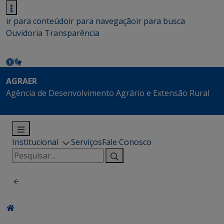
ir para conteúdo
ir para navegação
ir para busca
Ouvidoria
Transparência
AGRAER
Agência de Desenvolvimento Agrário e Extensão Rural
Institucional
Serviços
Fale Conosco
Pesquisar
por: