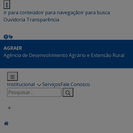
ir para conteúdo
ir para navegação
ir para busca
Ouvidoria
Transparência
AGRAER
Agência de Desenvolvimento Agrário e Extensão Rural
Institucional
Serviços
Fale Conosco
Pesquisar
por: