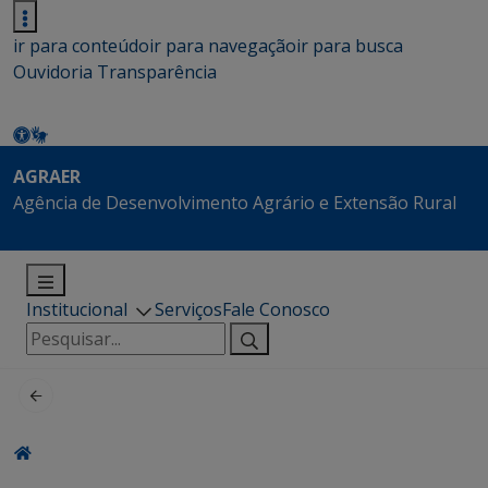
ir para conteúdo
ir para navegação
ir para busca
Ouvidoria
Transparência
AGRAER
Agência de Desenvolvimento Agrário e Extensão Rural
Institucional
Serviços
Fale Conosco
Pesquisar
por: