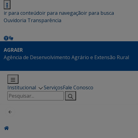
ir para conteúdo
ir para navegação
ir para busca
Ouvidoria
Transparência
AGRAER
Agência de Desenvolvimento Agrário e Extensão Rural
Institucional
Serviços
Fale Conosco
Pesquisar
por: