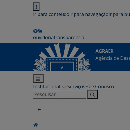
ir para conteúdo
ir para navegação
ir para b
ouvidoria
transparência
AGRAER
Agência de Des
Institucional
Serviços
Fale Conosco
Pesquisar
por: