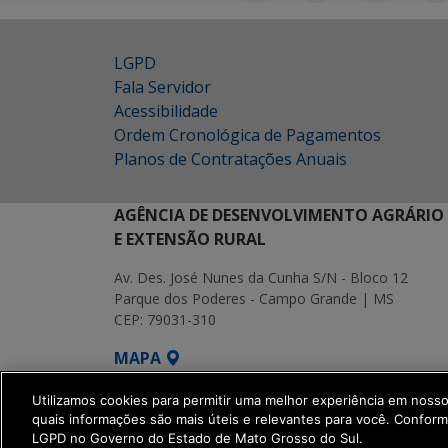
LGPD
Fala Servidor
Acessibilidade
Ordem Cronológica de Pagamentos
Planos de Contratações Anuais
AGÊNCIA DE DESENVOLVIMENTO AGRÁRIO
E EXTENSÃO RURAL
Av. Des. José Nunes da Cunha S/N - Bloco 12
Parque dos Poderes - Campo Grande | MS
CEP: 79031-310
MAPA
SETDIG | Secretaria-Executiva de Transf
Utilizamos cookies para permitir uma melhor experiência em noss
quais informações são mais úteis e relevantes para você. Confor
LGPD no Governo do Estado de Mato Grosso do Sul.
get_footer();