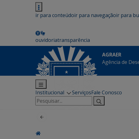
ir para conteúdo
ir para navegação
ir para b
ouvidoria
transparência
AGRAER
Agência de Des
Institucional
Serviços
Fale Conosco
Pesquisar
por: