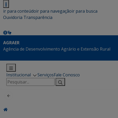
ir para conteúdo
ir para navegação
ir para busca
Ouvidoria
Transparência
AGRAER
Agência de Desenvolvimento Agrário e Extensão Rural
Institucional
Serviços
Fale Conosco
Pesquisar
por: