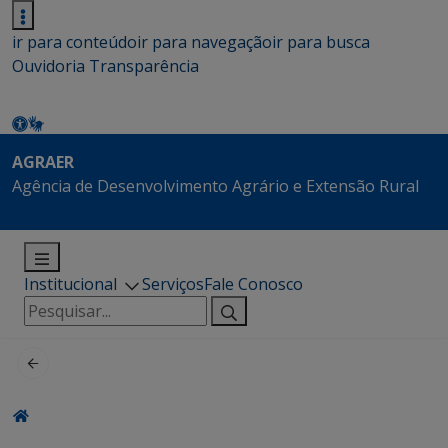
ir para conteúdo
ir para navegação
ir para busca
Ouvidoria
Transparência
AGRAER
Agência de Desenvolvimento Agrário e Extensão Rural
Institucional
Serviços
Fale Conosco
Pesquisar
por: