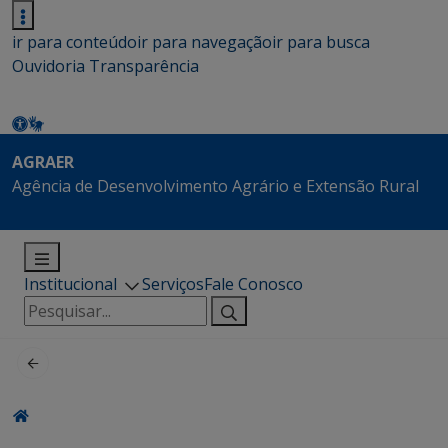
ir para conteúdo
ir para navegação
ir para busca
Ouvidoria
Transparência
AGRAER
Agência de Desenvolvimento Agrário e Extensão Rural
Institucional
Serviços
Fale Conosco
Pesquisar
por: