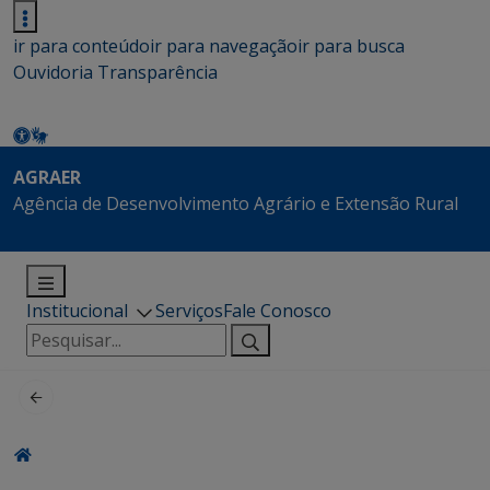
ir para conteúdo
ir para navegação
ir para busca
Ouvidoria
Transparência
AGRAER
Agência de Desenvolvimento Agrário e Extensão Rural
Institucional
Serviços
Fale Conosco
Pesquisar
por: