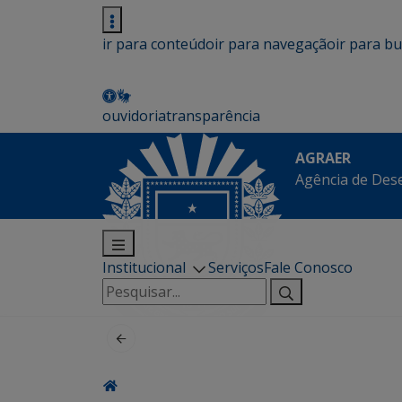
ir para conteúdo
ir para navegação
ir para b
ouvidoria
transparência
AGRAER
Agência de Des
Institucional
Serviços
Fale Conosco
Pesquisar
por: