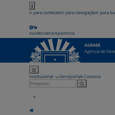
ir para conteúdo
ir para navegação
ir para b
ouvidoria
transparência
AGRAER
Agência de Des
Institucional
Serviços
Fale Conosco
Pesquisar
por: