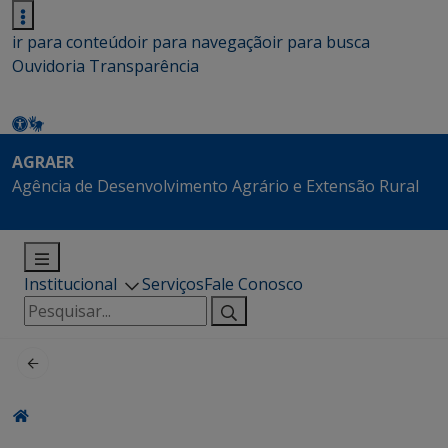
ir para conteúdo
ir para navegação
ir para busca
Ouvidoria
Transparência
AGRAER
Agência de Desenvolvimento Agrário e Extensão Rural
Institucional
Serviços
Fale Conosco
Pesquisar
por: