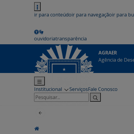
ir para conteúdo
ir para navegação
ir para b
ouvidoria
transparência
AGRAER
Agência de Des
Institucional
Serviços
Fale Conosco
Pesquisar
por: