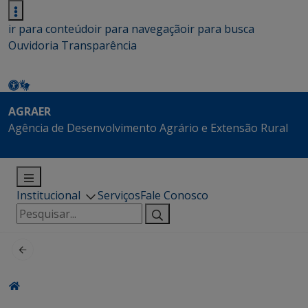
ir para conteúdo
ir para navegação
ir para busca
Ouvidoria
Transparência
AGRAER
Agência de Desenvolvimento Agrário e Extensão Rural
Institucional
Serviços
Fale Conosco
Pesquisar
por: