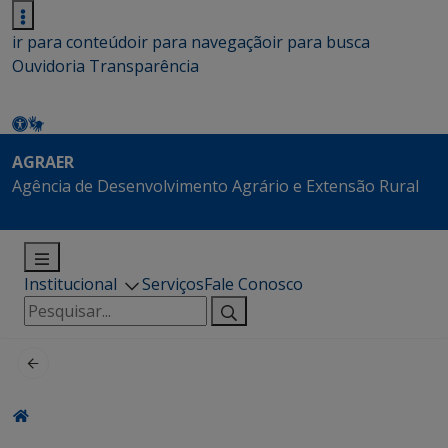
ir para conteúdo
ir para navegação
ir para busca
Ouvidoria
Transparência
AGRAER
Agência de Desenvolvimento Agrário e Extensão Rural
Institucional
Serviços
Fale Conosco
Pesquisar
por: