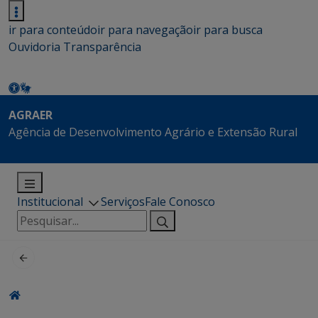
ir para conteúdo
ir para navegação
ir para busca
Ouvidoria
Transparência
AGRAER
Agência de Desenvolvimento Agrário e Extensão Rural
Institucional
Serviços
Fale Conosco
Pesquisar
por: