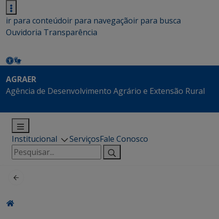
ir para conteúdo
ir para navegação
ir para busca
Ouvidoria
Transparência
AGRAER
Agência de Desenvolvimento Agrário e Extensão Rural
Institucional
Serviços
Fale Conosco
Pesquisar
por: