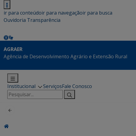
ir para conteúdo
ir para navegação
ir para busca
Ouvidoria
Transparência
AGRAER
Agência de Desenvolvimento Agrário e Extensão Rural
Institucional
Serviços
Fale Conosco
Pesquisar
por: