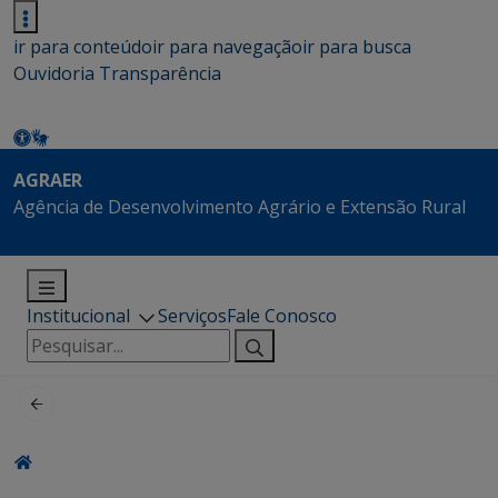
ir para conteúdo
ir para navegação
ir para busca
Ouvidoria
Transparência
AGRAER
Agência de Desenvolvimento Agrário e Extensão Rural
Institucional
Serviços
Fale Conosco
Pesquisar
por: