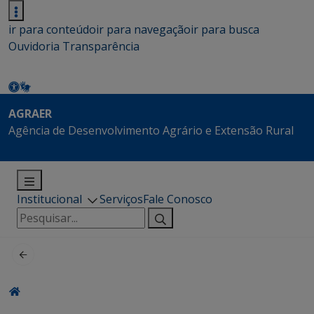
ir para conteúdo
ir para navegação
ir para busca
Ouvidoria
Transparência
AGRAER
Agência de Desenvolvimento Agrário e Extensão Rural
Institucional
Serviços
Fale Conosco
Pesquisar
por: