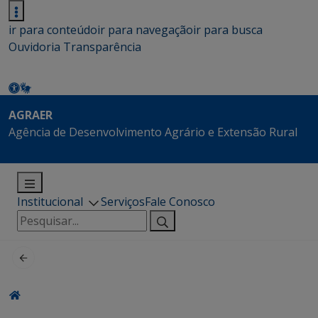
ir para conteúdo
ir para navegação
ir para busca
Ouvidoria
Transparência
AGRAER
Agência de Desenvolvimento Agrário e Extensão Rural
Institucional
Serviços
Fale Conosco
Pesquisar
por: