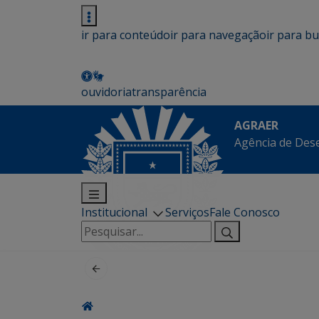
ir para conteúdo
ir para navegação
ir para b
ouvidoria
transparência
AGRAER
Agência de Des
Institucional
Serviços
Fale Conosco
Pesquisar
por: