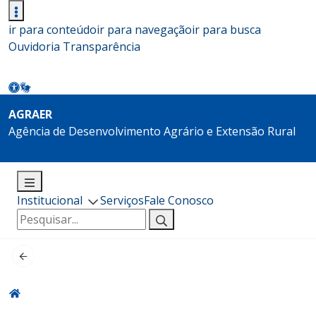
ir para conteúdo
ir para navegação
ir para busca
Ouvidoria
Transparência
AGRAER
Agência de Desenvolvimento Agrário e Extensão Rural
Institucional
Serviços
Fale Conosco
Pesquisar
por: