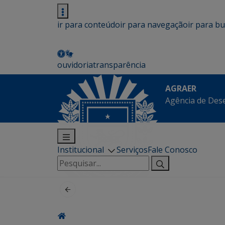
ir para conteúdo
ir para navegação
ir para b
ouvidoria
transparência
AGRAER
Agência de Des
Institucional
Serviços
Fale Conosco
Pesquisar
por: