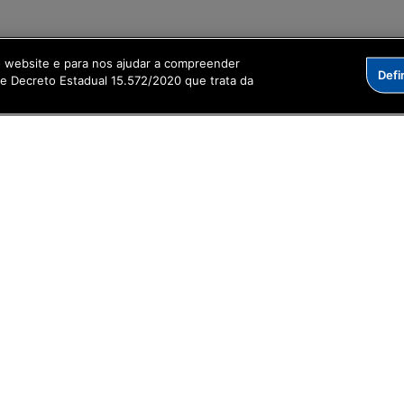
o website e para nos ajudar a compreender
Defi
me Decreto Estadual 15.572/2020 que trata da