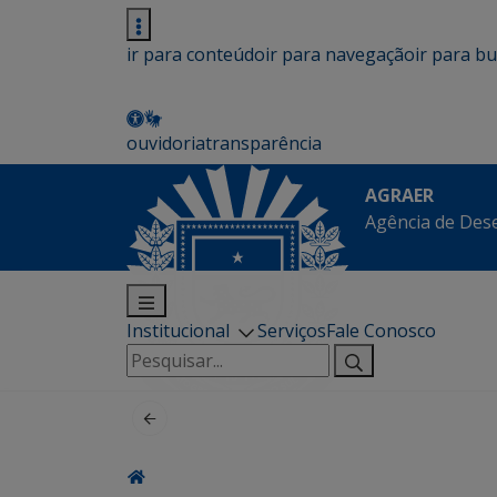
ir para conteúdo
ir para navegação
ir para b
ouvidoria
transparência
AGRAER
Agência de Des
Institucional
Serviços
Fale Conosco
Pesquisar
por: