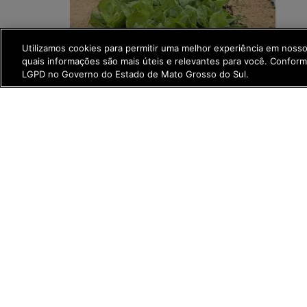
Utilizamos cookies para permitir uma melhor experiência em noss
quais informações são mais úteis e relevantes para você. Confor
LGPD no Governo do Estado de Mato Grosso do Sul.
Categorias :
Compartilhe: