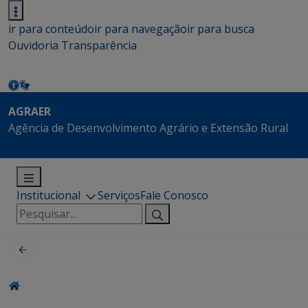
ir para conteúdo
ir para navegação
ir para busca
Ouvidoria
Transparência
AGRAER
Agência de Desenvolvimento Agrário e Extensão Rural
Institucional
Serviços
Fale Conosco
Pesquisar
por: