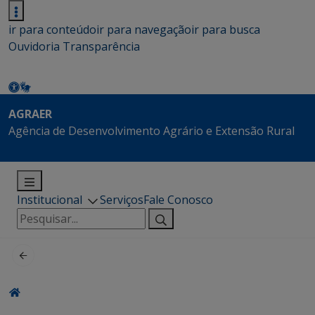
ir para conteúdo
ir para navegação
ir para busca
Ouvidoria
Transparência
AGRAER
Agência de Desenvolvimento Agrário e Extensão Rural
Institucional
Serviços
Fale Conosco
Pesquisar
por: