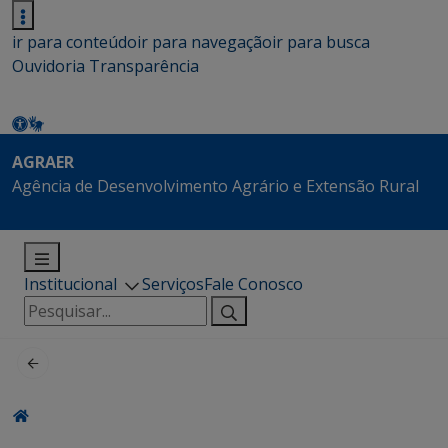
ir para conteúdo
ir para navegação
ir para busca
Ouvidoria
Transparência
AGRAER
Agência de Desenvolvimento Agrário e Extensão Rural
Institucional
Serviços
Fale Conosco
Pesquisar
por: