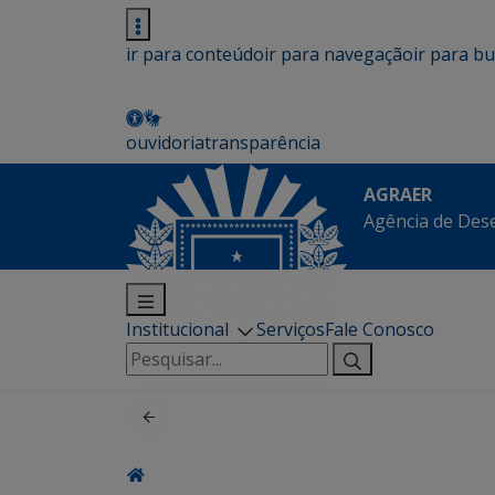
ir para conteúdo
ir para navegação
ir para b
ouvidoria
transparência
AGRAER
Agência de Des
Institucional
Serviços
Fale Conosco
Pesquisar
por: