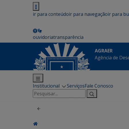
ir para conteúdo
ir para navegação
ir para b
ouvidoria
transparência
AGRAER
Agência de Des
Institucional
Serviços
Fale Conosco
Pesquisar
por: