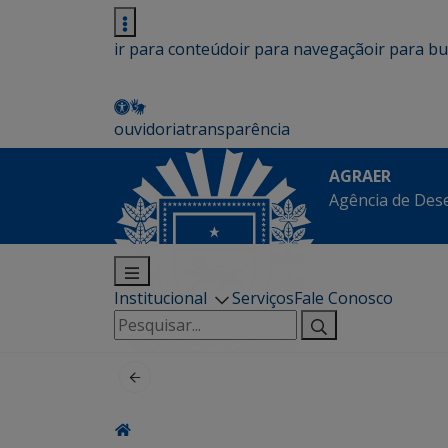
ir para conteúdo
ir para navegação
ir para b
ouvidoria
transparência
AGRAER
Agência de Des
Institucional
Serviços
Fale Conosco
Pesquisar
por: