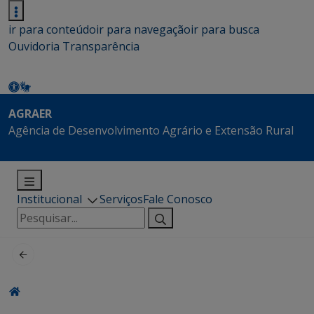
ir para conteúdo
ir para navegação
ir para busca
Ouvidoria
Transparência
AGRAER
Agência de Desenvolvimento Agrário e Extensão Rural
Institucional
Serviços
Fale Conosco
Pesquisar
por: