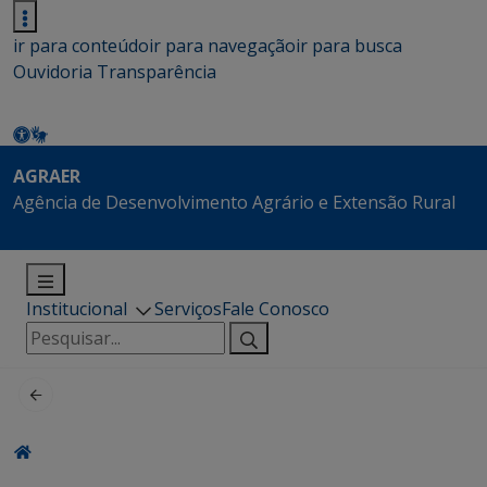
ir para conteúdo
ir para navegação
ir para busca
Ouvidoria
Transparência
AGRAER
Agência de Desenvolvimento Agrário e Extensão Rural
Institucional
Serviços
Fale Conosco
Pesquisar
por: