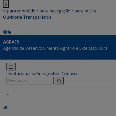
ir para conteúdo
ir para navegação
ir para busca
Ouvidoria
Transparência
AGRAER
Agência de Desenvolvimento Agrário e Extensão Rural
Institucional
Serviços
Fale Conosco
Pesquisar
por: