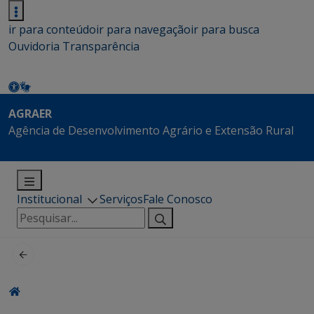
ir para conteúdo
ir para navegação
ir para busca
Ouvidoria
Transparência
AGRAER
Agência de Desenvolvimento Agrário e Extensão Rural
Institucional
Serviços
Fale Conosco
Pesquisar
por: