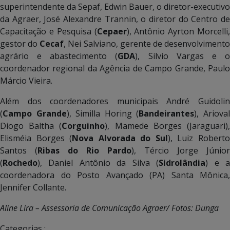
superintendente da Sepaf, Edwin Bauer, o diretor-executivo
da Agraer, José Alexandre Trannin, o diretor do Centro de
Capacitação e Pesquisa (
Cepaer
), Antônio Ayrton Morcelli,
gestor do
Cecaf
, Nei Salviano, gerente de desenvolviment
agrário e abastecimento (
GDA
), Silvio Vargas e 
coordenador regional da Agência de Campo Grande, Paulo
Márcio Vieira.
Além dos coordenadores municipais André Guidolin
(
Campo Grande
), Similla Horing (
Bandeirantes
), Ariova
Diogo Baltha (
Corguinho
), Mamede Borges (Jaraguari)
Elisméia Borges (
Nova Alvorada do Sul
), Luiz Robert
Santos (
Ribas do Rio Pardo
), Tércio Jorge Júnior
(
Rochedo
), Daniel Antônio da Silva (
Sidrolândia
) e 
coordenadora do Posto Avançado (PA) Santa Mônica,
Jennifer Collante.
Aline Lira – Assessoria de Comunicação Agraer/ Fotos: Dunga
Categorias :