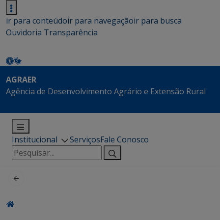
ir para conteúdo
ir para navegação
ir para busca
Ouvidoria
Transparência
AGRAER
Agência de Desenvolvimento Agrário e Extensão Rural
Institucional
Serviços
Fale Conosco
Pesquisar
por: