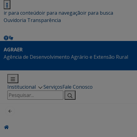
ir para conteúdo
ir para navegação
ir para busca
Ouvidoria
Transparência
AGRAER
Agência de Desenvolvimento Agrário e Extensão Rural
Institucional
Serviços
Fale Conosco
Pesquisar
por: