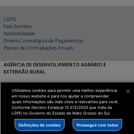
LGPD
Fala Servidor
Acessibilidade
Ordem Cronológica de Pagamentos
Planos de Contratações Anuais
AGÊNCIA DE DESENVOLVIMENTO AGRÁRIO E
EXTENSÃO RURAL
Av. Des. José Nunes da Cunha S/N - Bloco 12
Parque dos Poderes - Campo Grande | MS
Utilizamos cookies para permitir uma melhor experiência
CEP: 79031-310
em nosso website e para nos ajudar a compreender
quais informações são mais úteis e relevantes para você.
MAPA
Conforme Decreto Estadual 15.572/2020 que trata da
LGPD no Governo do Estado de Mato Grosso do Sul.
Definições de cookies
Prosseguir com todos