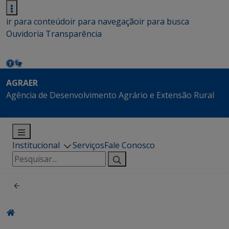
ir para conteúdo
ir para navegação
ir para busca
Ouvidoria
Transparência
AGRAER
Agência de Desenvolvimento Agrário e Extensão Rural
Institucional
Serviços
Fale Conosco
Pesquisar
por: