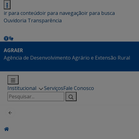
ir para conteúdo
ir para navegação
ir para busca
Ouvidoria
Transparência
AGRAER
Agência de Desenvolvimento Agrário e Extensão Rural
Institucional
Serviços
Fale Conosco
Pesquisar
por: