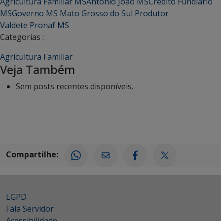
Agricultura Familiar MS
Antônio João MS
Crédito Fundiário
MS
Governo MS
Mato Grosso do Sul
Produtor
Valdete
Pronaf MS
Categorias :
Agricultura Familiar
Veja Também
Sem posts recentes disponíveis.
Compartilhe:
LGPD
Fala Servidor
Acessibilidade