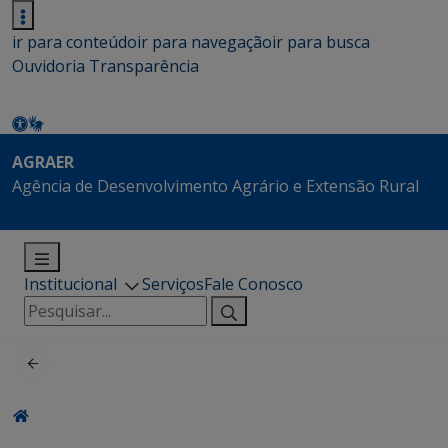
ir para conteúdo
ir para navegação
ir para busca
Ouvidoria
Transparência
AGRAER
Agência de Desenvolvimento Agrário e Extensão Rural
Institucional
Serviços
Fale Conosco
Pesquisar
por: